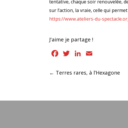
tentative, chaque soir renouvelée, d
sur l’action, la vraie, celle qui perm
https://www.ateliers-du-spectacle.or
J'aime je partage !
Facebook
Twitter
LinkedIn
Email
Navigation
←
Terres rares, à l’Hexagone
des
articles