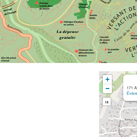
+
−
171 A
Évèn
15