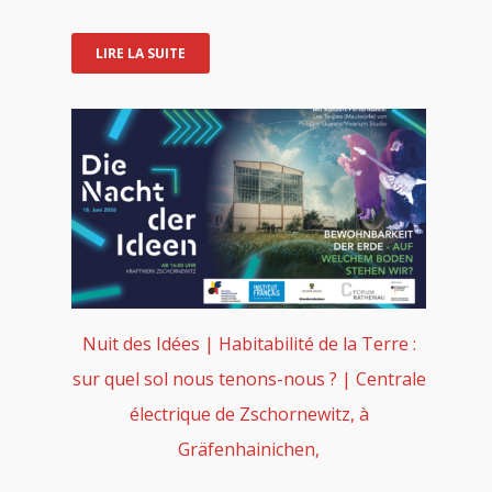
LIRE LA SUITE
Nuit des Idées | Habitabilité de la Terre :
sur quel sol nous tenons-nous ? | Centrale
électrique de Zschornewitz, à
Gräfenhainichen,