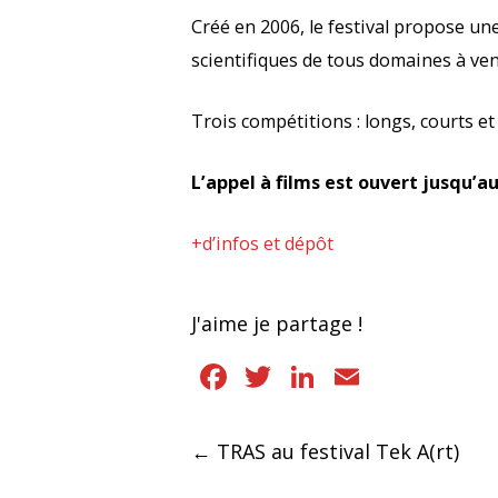
Créé en 2006, le festival propose un
scientifiques de tous domaines à veni
Trois compétitions : longs, courts et
L’appel à films est ouvert jusqu’au 
+d’infos et dépôt
J'aime je partage !
Facebook
Twitter
LinkedIn
Email
Navigation
←
TRAS au festival Tek A(rt)