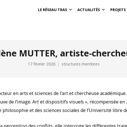
LE RÉSEAU TRAS
ACTUALITÉS
PROJETS
lène MUTTER, artiste-cherche
17 février 2026
structures membres
octeur en arts et sciences de l’art et chercheuse académique.
reuve de l’image. Art et dispositifs visuels », récompensée en
 philosophie et des sciences sociales de l’Université libre d
a perception des conflits, elle interroge les différentes traj