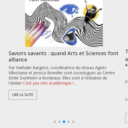
Tras au Festival Double Sc
nd Arts et Sciences font
Oui, la science est une culture
sciences c’est un bon duo !
dinatrice du réseau Agnès
ler sont sociologues au Centre
les sont à l'initiative de
Par Natacha Duviquet, déléguée g
ique !...
Le festival a pris place les 12 et 13 j
LIRE LA SUITE