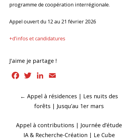
programme de coopération interrégionale.
Appel ouvert du 12 au 21 février 2026
+d’infos et candidatures
J'aime je partage !
Facebook
Twitter
LinkedIn
Email
Navigation
←
Appel à résidences | Les nuits des
des
forêts | Jusqu’au 1er mars
articles
Appel à contributions | Journée d’étude
IA & Recherche-Création | Le Cube