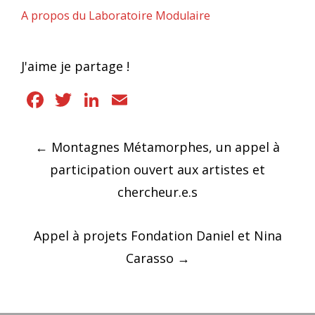
A propos du Laboratoire Modulaire
J'aime je partage !
Facebook
Twitter
LinkedIn
Email
Navigation
←
Montagnes Métamorphes, un appel à
des
participation ouvert aux artistes et
articles
chercheur.e.s
Appel à projets Fondation Daniel et Nina
Carasso
→