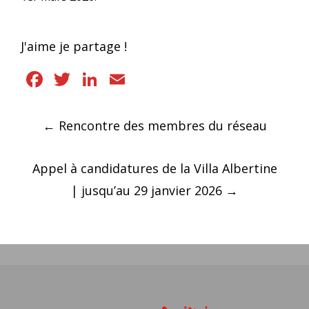
J'aime je partage !
Facebook
Twitter
LinkedIn
Email
Navigation
←
Rencontre des membres du réseau
des
articles
Appel à candidatures de la Villa Albertine
| jusqu’au 29 janvier 2026
→