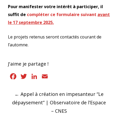
Pour manifester votre intérêt à participer, il
suffit de
compléter ce formulaire suivant
avant
le 17 septembre 2025.
Le projets retenus seront contactés courant de
l’automne.
J'aime je partage !
Facebook
Twitter
LinkedIn
Email
Navigation
←
Appel à création en impesanteur “Le
des
dépaysement” | Observatoire de l’Espace
articles
– CNES