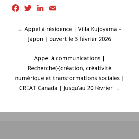
Facebook
Twitter
LinkedIn
Email
Navigation
←
Appel à résidence | Villa Kujoyama –
des
Japon | ouvert le 3 février 2026
articles
Appel à communications |
Recherche(-)création, créativité
numérique et transformations sociales |
CREAT Canada | Jusqu’au 20 février
→