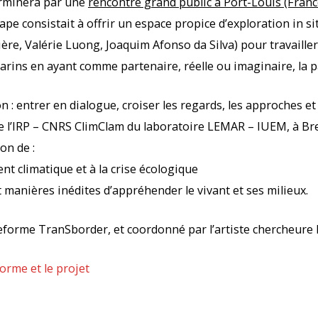
erminera par une
rencontre grand public à Port-Louis (France
pe consistait à offrir un espace propice d’exploration in si
ère, Valérie Luong, Joaquim Afonso da Silva) pour travailler
 marins en ayant comme partenaire, réelle ou imaginaire, la 
 : entrer en dialogue, croiser les regards, les approches et
e l’IRP – CNRS ClimClam du laboratoire LEMAR – IUEM, à Brest
on de :
nt climatique et à la crise écologique
 manières inédites d’appréhender le vivant et ses milieux.
teforme TranSborder, et coordonné par l’artiste chercheure I
orme et le projet