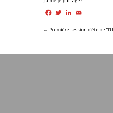
J'aime je partage !
Facebook
Twitter
LinkedIn
Email
Navigation
←
Première session d’été de “l’U
des
articles