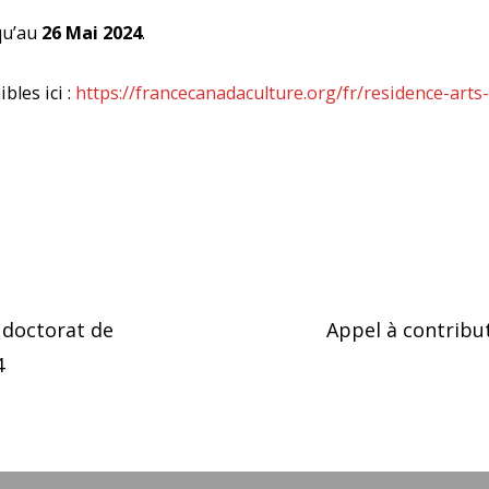
qu’au
26 Mai 2024
.
bles ici :
https://francecanadaculture.org/fr/residence-art
 doctorat de
Appel à contribut
4