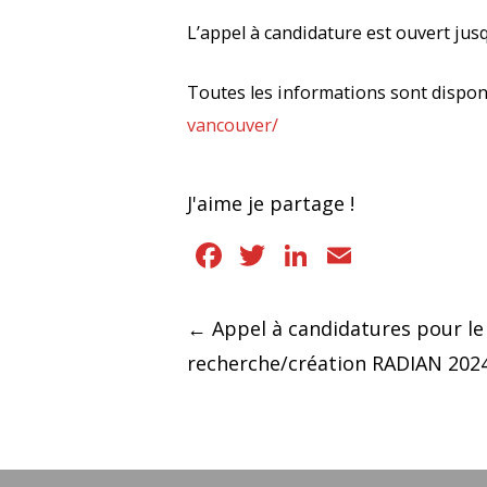
L’appel à candidature est ouvert jus
Toutes les informations sont disponi
vancouver/
J'aime je partage !
Facebook
Twitter
LinkedIn
Email
Navigation
←
Appel à candidatures pour le
recherche/création RADIAN 202
des
articles