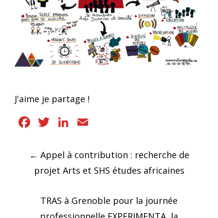
J'aime je partage !
Facebook
Twitter
LinkedIn
Email
Navigation
←
Appel à contribution : recherche de
des
projet Arts et SHS études africaines
articles
TRAS à Grenoble pour la journée
professionnelle EXPERIMENTA, la