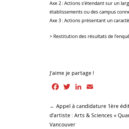
Axe 2 : Actions s’étendant sur un l
établissements ou des campus conn
Axe 3 : Actions présentant un caractè
> Restitution des résultats de l’enq
J'aime je partage !
Facebook
Twitter
LinkedIn
Email
Navigation
←
Appel à candidature 1ère édit
d’artiste : Arts & Sciences « Qu
des
Vancouver