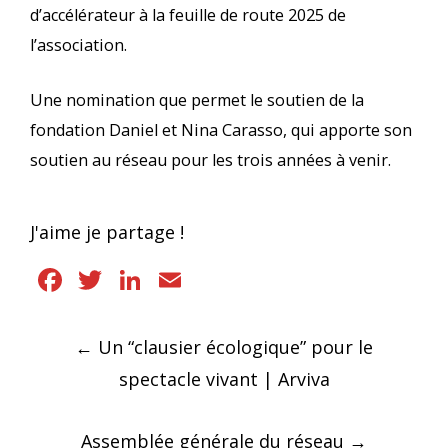
d’accélérateur à la feuille de route 2025 de
l’association.
Une nomination que permet le soutien de la
fondation Daniel et Nina Carasso, qui apporte son
soutien au réseau pour les trois années à venir.
J'aime je partage !
Facebook
Twitter
LinkedIn
Email
Navigation
←
Un “clausier écologique” pour le
des
spectacle vivant | Arviva
articles
Assemblée générale du réseau
→