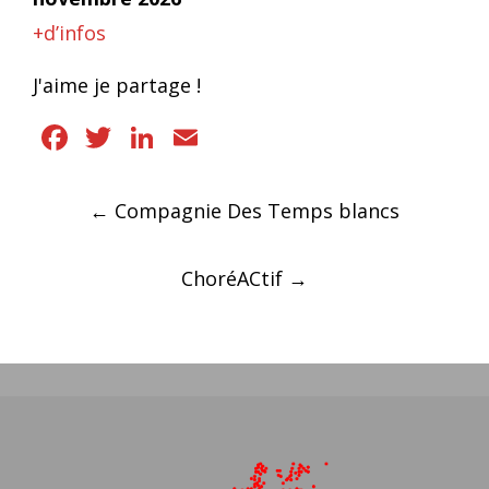
+d’infos
J'aime je partage !
Facebook
Twitter
LinkedIn
Email
Navigation
←
Compagnie Des Temps blancs
des
articles
ChoréACtif
→