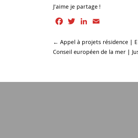
J'aime je partage !
Facebook
Twitter
LinkedIn
Email
Navigation
←
Appel à projets résidence | 
Conseil européen de la mer | Jus
des
articles